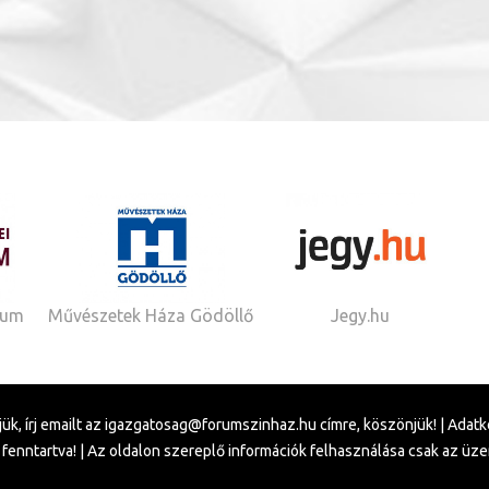
Jegy.hu
rum
Művészetek Háza Gödöllő
ük, írj emailt az
igazgatosag@forumszinhaz.hu
címre, köszönjük! |
Adatk
fenntartva! | Az oldalon szereplő információk felhasználása csak az üz