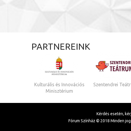
PARTNEREINK
Kulturális és Innovációs
Szentendrei Teát
Minisztérium
Kérdés esetén, kérj
Fórum Színház © 2018 Minden jog 