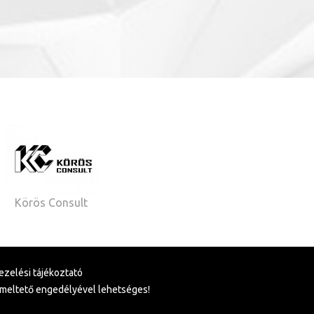
Körös Consult
ezelési tájékoztató
emeltető engedélyével lehetséges!