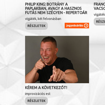
FRANC
PHILIP KING: BOTRÁNY A
VACS
PAPLAKBAN, AVAGY A HASZNOS
FUTÁS NEM SZÉGYEN - REPERTOÁR
vígjáté
vígjáték, két felvonásban
RÉSZ
RÉSZLETEK
KÉREM A KÖVETKEZŐT!
improvizációs est
RÉSZLETEK