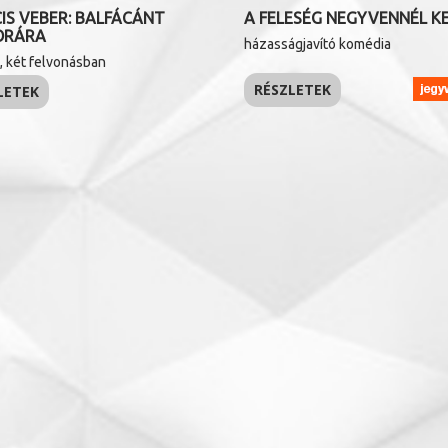
IS VEBER: BALFÁCÁNT
A FELESÉG NEGYVENNÉL K
ORÁRA
házasságjavító komédia
k, két felvonásban
RÉSZLETEK
LETEK