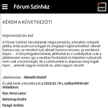
Fórum Színház
KÉREM A KÖVETKEZŐT!
improvizációs est
A Fórum Színház társulatának négyszereplős, interaktív színpadi
játéka, óriási poénsűrűséggel és meglepő rögtönzésekkel. Akinek
humora van, az mindent tud, akinek humora nincsen, az mindenre
képes… A helyzetgyakorlatokat, játékokat és a szabályokat csak a
játékmester ismeri, így a váratlan fordulatok és képtelen szituációk
nem csak a közönséget, de a színészeket is alaposan meg fogják
lepni… aminek nagyon örülünk és, amit nagyon várunk!
Játékmester -
Németh Kristóf
És akik kérik a következőt
a 2026.02.19-i, székesfehérvári
előadáson:
Kiss Anna Laura
Beleznay Endre
Faragó András