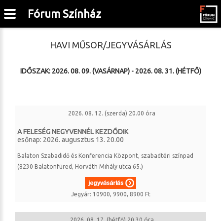
Fórum Színház
HAVI MŰSOR/JEGYVÁSÁRLÁS
IDŐSZAK: 2026. 08. 09. (VASÁRNAP) - 2026. 08. 31. (HÉTFŐ)
2026. 08. 12. (szerda) 20.00 óra
A FELESÉG NEGYVENNÉL KEZDŐDIK
esőnap: 2026. augusztus 13. 20.00
Balaton Szabadidő és Konferencia Központ, szabadtéri színpad
(8230 Balatonfüred, Horváth Mihály utca 65.)
Jegyár: 10900, 9900, 8900 Ft
2026. 08. 17. (hétfő) 20.30 óra