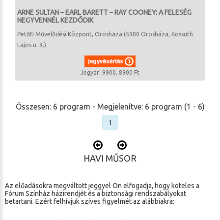
ARNE SULTAN – EARL BARETT – RAY COONEY: A FELESÉG
NEGYVENNÉL KEZDŐDIK
Petőfi Művelődési Központ, Orosháza (5900 Orosháza, Kossuth
Lajos u. 3.)
Jegyár: 9900, 8900 Ft
Összesen: 6 program - Megjelenítve: 6 program (1 - 6)
HAVI MŰSOR
Az előadásokra megváltott jeggyel Ön elfogadja, hogy köteles a
Fórum Színház házirendjét és a biztonsági rendszabályokat
betartani. Ezért felhívjuk szíves figyelmét az alábbiakra: