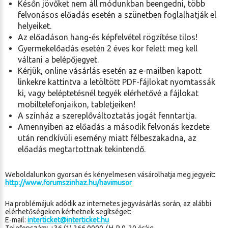
Későn jövőket nem áll módunkban beengedni, több
felvonásos előadás esetén a szünetben foglalhatják el
helyeiket.
Az előadáson hang-és képfelvétel rögzítése tilos!
Gyermekelőadás esetén 2 éves kor felett meg kell
váltani a belépőjegyet.
Kérjük, online vásárlás esetén az e-mailben kapott
linkekre kattintva a letöltött PDF-fájlokat nyomtassák
ki, vagy beléptetésnél tegyék elérhetővé a fájlokat
mobiltelefonjaikon, tabletjeiken!
A színház a szereplőváltoztatás jogát fenntartja.
Amennyiben az előadás a második felvonás kezdete
után rendkívüli esemény miatt félbeszakadna, az
előadás megtartottnak tekintendő.
Weboldalunkon gyorsan és kényelmesen vásárolhatja meg jegyeit:
http://www.forumszinhaz.hu/havimusor
Ha problémájuk adódik az internetes jegyvásárlás során, az alábbi
elérhetőségeken kérhetnek segítséget:
E-mail:
interticket@interticket.hu