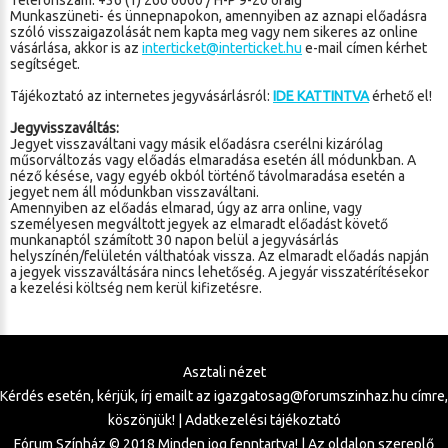
Telefonszám: +36 (1) 266 0000 / H-P 9-20 óráig
Munkaszüneti- és ünnepnapokon, amennyiben az aznapi előadásra
szóló visszaigazolását nem kapta meg vagy nem sikeres az online
vásárlása, akkor is az
interticket@interticket.hu
e-mail címen kérhet
segítséget.
Tájékoztató az internetes jegyvásárlásról:
IDE KATTINTVA
érhető el!
Jegyvisszaváltás:
Jegyet visszaváltani vagy másik előadásra cserélni kizárólag
műsorváltozás vagy előadás elmaradása esetén áll módunkban. A
néző késése, vagy egyéb okból történő távolmaradása esetén a
jegyet nem áll módunkban visszaváltani.
Amennyiben az előadás elmarad, úgy az arra online, vagy
személyesen megváltott jegyek az elmaradt előadást követő
munkanaptól számított 30 napon belül a jegyvásárlás
helyszínén/felületén válthatóak vissza. Az elmaradt előadás napján
a jegyek visszaváltására nincs lehetőség. A jegyár visszatérítésekor
a kezelési költség nem kerül kifizetésre.
Asztali nézet
Kérdés esetén, kérjük, írj emailt az
igazgatosag@forumszinhaz.hu
címre,
köszönjük! |
Adatkezelési tájékoztató
Fórum Színház © 2018 Minden jog fenntartva! | Az oldalon szereplő