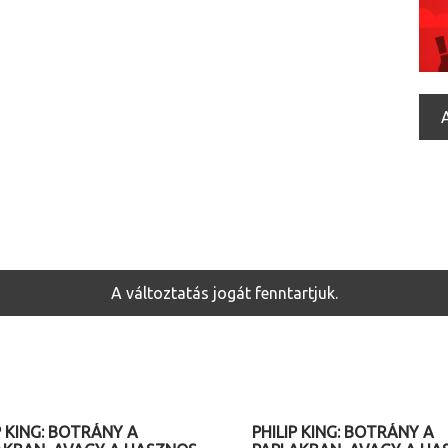
A változtatás jogát fenntartjuk.
08. 17. (hétfő) 20.30
2026. 08. 17. (hétfő) 20.30
P KING: BOTRÁNY A
PHILIP KING: BOTRÁNY A