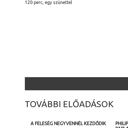
120 perc, egy szünettel
TOVÁBBI ELŐADÁSOK
2026. 08. 12. (szerda) 20.00
2026. 
A FELESÉG NEGYVENNÉL KEZDŐDIK
PHILI