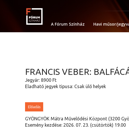
A Fórum Színház
Havi műsor/jegyv
FRANCIS VEBER: BALFÁ
Jegyár: 8900 Ft
Eladható jegyek tipusa: Csak ülő helyek
Előadás
GYÖNGYÖK Mátra Művelődési Központ (3200 Gyön
Esemény kezdése: 2026. 07. 23. (csütörtök) 19.00