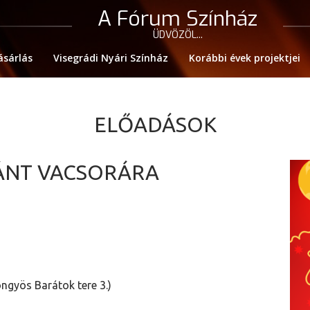
A Fórum Színház
ÜDVÖZÖL...
ásárlás
Visegrádi Nyári Színház
Korábbi évek projektjei
ELŐADÁSOK
CÁNT VACSORÁRA
gyös Barátok tere 3.)