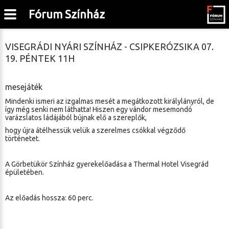
Fórum Színház
VISEGRÁDI NYÁRI SZÍNHÁZ - CSIPKERÓZSIKA 07.
19. PÉNTEK 11H
mesejáték
Mindenki ismeri az izgalmas mesét a megátkozott királylányról, de
így még senki nem láthatta! Hiszen egy vándor mesemondó
varázslatos ládájából bújnak elő a szereplők,
hogy újra átélhessük velük a szerelmes csókkal végződő
történetet.
A Görbetükör Színház gyerekelőadása a Thermal Hotel Visegrád
épületében.
Az előadás hossza: 60 perc.