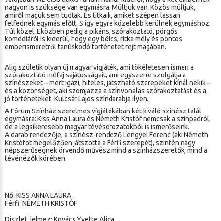
nagyon is szüksége van egymásra. Múltjuk van. Közös múltjuk,
amiről maguk sem tudtak. És titkaik, amiket szépen lassan
felfednek egymás előtt. S így egyre közelebb kerülnek egymáshoz.
Túl közel. Eközben pedig a pikáns, szórakoztató, pörgős
komédiáról is kiderül, hogy egy bölcs, ritka mély és pontos
emberismeretről tanúskodó történetet rejt magában.
Alig születik olyan új magyar vígjáték, ami tökéletesen ismeri a
szórakoztató műfaj sajátosságait, ami egyszerre szolgálja a
színészeket – mert igazi, hiteles, játszható szerepeket kínál nekik –
és a közönséget, aki szomjazza a színvonalas szórakoztatást és a
jó történeteket. Kulcsár Lajos színdarabja ilyen.
A Fórum Színház szerelmes vígjátékában két kiváló színész talál
egymásra: Kiss Anna Laura és Németh Kristóf nemcsak a színpadról,
de a legsikeresebb magyar tévésorozatokból is ismerőseink.
A darab rendezője, a színész-rendező Lengyel Ferenc (aki Németh
Kristófot megelőzően játszotta a Férfi szerepét), szintén nagy
népszerűségnek örvendő művész mind a színházszeretők, mind a
tévénézők körében.
Nő: KISS ANNA LAURA
Férfi: NÉMETH KRISTÓF
Díszlet, jelmez: Kovács Yvette Alida