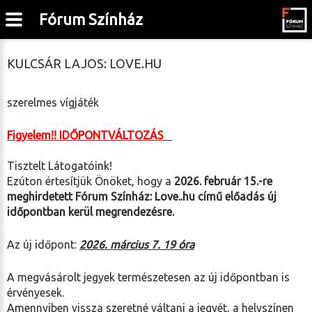
Fórum Színház
KULCSÁR LAJOS: LOVE.HU
szerelmes vígjáték
Figyelem!! IDŐPONTVÁLTOZÁS
Tisztelt Látogatóink!
Ezúton értesítjük Önöket, hogy a
2026. február 15.-re
meghirdetett Fórum Színház: Love..hu című előadás új
időpontban kerül megrendezésre.
Az új időpont:
2026. március 7. 19 óra
A megvásárolt jegyek természetesen az új időpontban is
érvényesek.
Amennyiben vissza szeretné váltani a jegyét, a helyszínen