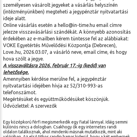
személyesen vásárolt jegyeket a vásárlás helyszínén
(intézményünkben) megteheti a jegypénztár nyitvatartási
ideje alatt.
Online vásárlás esetén a hello@in-time.hu email címre
jelezze visszavásárlási szándékát. A könnyebb azonosítás
érdekében az e-mailben kérem tüntesse fel az alábbiakat:
VOKE Egyetértés Művelődési Központja
(Debrecen),
Love..hu, 2026.03.07, a vásárló neve, email címe, és hogy
hova szólt a jegye.
A visszaváltásra 2026. február 17.-ig (kedd) van
lehetősége.
Amennyiben kérdése merülne fel, a jegypénztár
nyitvatartási idejében hívja az 52/310-993-as
telefonszámot.
Megértésüket és együttműködésüket köszönjük.
Üdvözlettel: A szervezők
Egy középkorú férfi megismerkedik egy fiatal lánnyal. Idáig semmi
különös nincs a dologban. Csakhogy ők egy internetes randi
oldalon találkoznak, ahol mindenki másnak mutatkozik, mint aki
valójában. Az első titkos randin hamar kiderül, hogy a két embernek