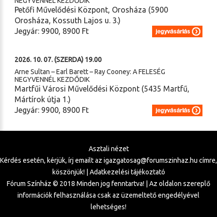
NEGYVENNÉL KEZDŐDIK
Petőfi Művelődési Központ, Orosháza (5900
Orosháza, Kossuth Lajos u. 3.)
Jegyár: 9900, 8900 Ft
2026. 10. 07. (SZERDA) 19.00
Arne Sultan – Earl Barett – Ray Cooney: A FELESÉG
NEGYVENNÉL KEZDŐDIK
Martfűi Városi Művelődési Központ (5435 Martfű,
Mártírok útja 1.)
Jegyár: 9900, 8900 Ft
Asztali nézet
Kérdés esetén, kérjük, írj emailt az
igazgatosag@forumszinhaz.hu
címre,
köszönjük! |
Adatkezelési tájékoztató
Fórum Színház © 2018 Minden jog fenntartva! | Az oldalon szereplő
információk felhasználása csak az üzemeltető engedélyével
lehetséges!