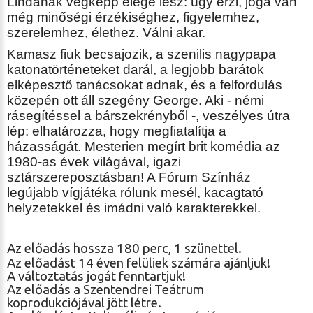
Lindának végképp elege lesz: úgy érzi, joga van
még minőségi érzékiséghez, figyelemhez,
szerelemhez, élethez. Válni akar.
Kamasz fiuk becsajozik, a szenilis nagypapa
katonatörténeteket darál, a legjobb barátok
elképesztő tanácsokat adnak, és a felfordulás
közepén ott áll szegény George. Aki - némi
rásegítéssel a bárszekrényből -, veszélyes útra
lép: elhatározza, hogy megfiatalítja a
házasságát. Mesterien megírt brit komédia az
1980-as évek világával, igazi
sztárszereposztásban! A Fórum Színház
legújabb vígjátéka rólunk mesél, kacagtató
helyzetekkel és imádni való karakterekkel.
Az előadás hossza 180 perc, 1 szünettel.
Az előadást 14 éven felüliek számára ajánljuk!
A változtatás jogát fenntartjuk!
Az előadás a Szentendrei Teátrum
koprodukciójával jött létre.