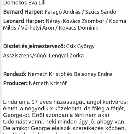
Domokos Éva Lili
Bernard Harper:
Faragó András / Szűcs Sándor
Leonard Harper:
Náray-Kovács Zsombor / Kozma
Milos / Várhelyi Áron / Kovács Dominik
Díszlet és jelmeztervező:
Csík György
Asszisztens/súgó: Lengyel Zorka
Rendező:
Németh Kristóf és Beleznay Endre
Producer:
Németh Kristóf
Linda unja 17 éves házasságát, angol kertvárosi
életét, a negyedik x közeledtét, de főleg a férjét,
George-ot. Erről azonban a férfi nem akar
tudomást venni, neki minden úgy jó, ahogy van.
De amikor George elalszik szeretkezés közben,