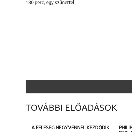
180 perc, egy szünettel
TOVÁBBI ELŐADÁSOK
2026. 08. 12. (szerda) 20.00
2026. 
A FELESÉG NEGYVENNÉL KEZDŐDIK
PHILI