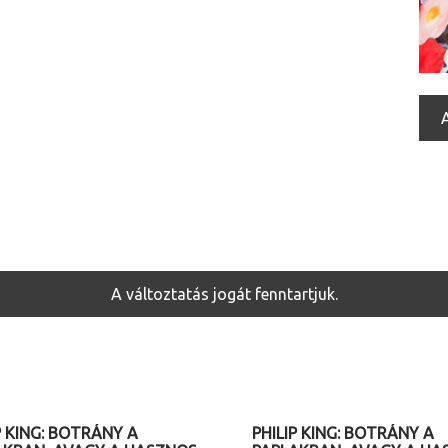
A változtatás jogát fenntartjuk.
08. 17. (hétfő) 20.30
2026. 08. 17. (hétfő) 20.30
P KING: BOTRÁNY A
PHILIP KING: BOTRÁNY A